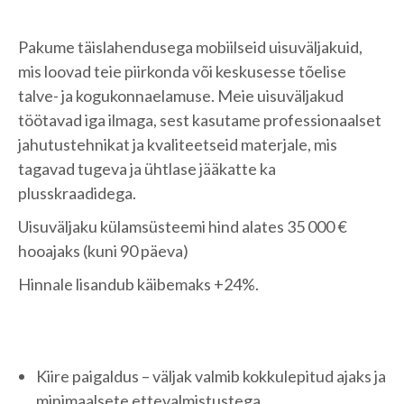
Pakume täislahendusega mobiilseid uisuväljakuid,
mis loovad teie piirkonda või keskusesse tõelise
talve- ja kogukonnaelamuse. Meie uisuväljakud
töötavad iga ilmaga, sest kasutame professionaalset
jahutustehnikat ja kvaliteetseid materjale, mis
tagavad tugeva ja ühtlase jääkatte ka
plusskraadidega.
Uisuväljaku külamsüsteemi hind alates 35 000 €
hooajaks (kuni 90 päeva)
Hinnale lisandub käibemaks +24%.
Kiire paigaldus – väljak valmib kokkulepitud ajaks ja
minimaalsete ettevalmistustega.