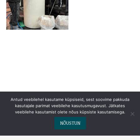
Antud veebilehel kasutame küpsiseid, sest soovime pakkuda
kasutajale parimat veebilehe kasutusmugavust. Jätkates
Viimsi uisuväljak
veebilehe kasutamist olete nõus küpsiste kasutamisega.
Randvere tee 9b, Viimsi
NÕUSTUN
Telliskivi uisuväljak