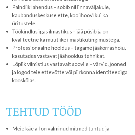
Paindlik lahendus – sobib nii linnaväljakule,
kaubanduskeskuse ette, koolihoovi kui ka
üritustele.
Töökindlus igas ilmastikus – jää püsib ja on
kvaliteetne ka muutlike ilmastikutingimustega.
Professionaalne hooldus – tagame jääkorrashoiu,
kasutades vastavat jäähooldus tehnikat.
Lõplik viimistlus vastavalt soovile – värvid, jooned
ja logod teie ettevõtte või piirkonna identiteediga
kooskõlas.
TEHTUD TÖÖD
Meie käe all on valminud mitmed tuntud ja