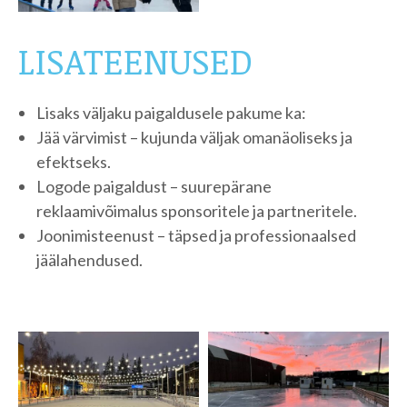
LISATEENUSED
Lisaks väljaku paigaldusele pakume ka:
Jää värvimist – kujunda väljak omanäoliseks ja
efektseks.
Logode paigaldust – suurepärane
reklaamivõimalus sponsoritele ja partneritele.
Joonimisteenust – täpsed ja professionaalsed
jäälahendused.