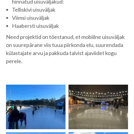
hinnatud uisuväljakud:
Telliskivi uisuväljak
Viimsi uisuväljak
Haabersti uisuväljak
Need projektid on tõestanud, et mobiilne uisuväljak
on suurepärane viis tuua piirkonda elu, suurendada
külastajate arvu ja pakkuda talvist ajaviidet kogu
perele.