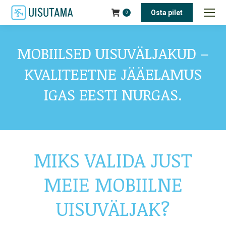
Osta pilet
0
MOBIILSED UISUVÄLJAKUD –
KVALITEETNE JÄÄELAMUS
IGAS EESTI NURGAS.
MIKS VALIDA JUST
MEIE MOBIILNE
UISUVÄLJAK?